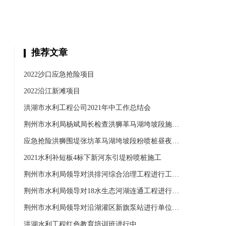
推荐文章
2022沙口应急抢险项目
2022沿江新滩项目
洪湖市水利工程公司2021年中工作总结会
荆州市水利局杨斌局长检查洪狮革马湖垮坡段施工情况
应急抢险洪狮围堤张坊革马湖垮坡段粉喷桩昼夜施工
2021水利补短板4标下新河东引堤粉喷桩施工
​荆州市水利局领导对洪排河综合治理工程进行工程验收
荆州市水利局领导对18水生态河湖连通工程进行验收
荆州市水利局领导对沿湖灌区新旗泵站进行单位工程验收
洪湖水利工程红色教育培训班进行中